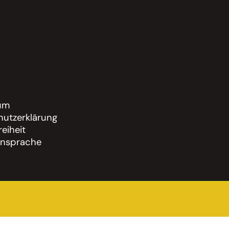
um
utzerklärung
reiheit
nsprache