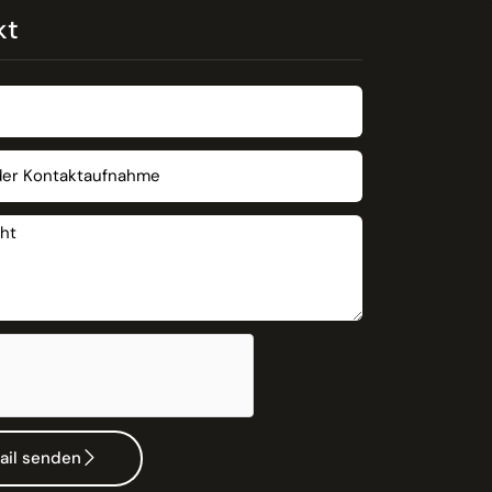
kt
ail senden