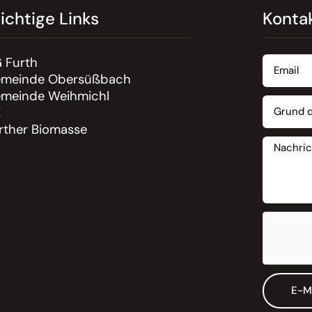
ichtige Links
Konta
 Furth
meinde Obersüßbach
meinde Weihmichl
E
rther Biomasse
E-M