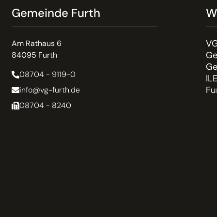
Gemeinde Furth
W
VG
Am Rathaus 6
Ge
84095 Furth
Ge
08704 - 9119-0
IL
Fu
info@vg-furth.de
08704 - 8240