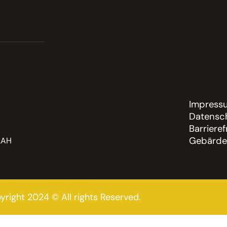
Impress
Datensch
Barrieref
Gebärde
LAH
yright 2024 © All rights Reserved.