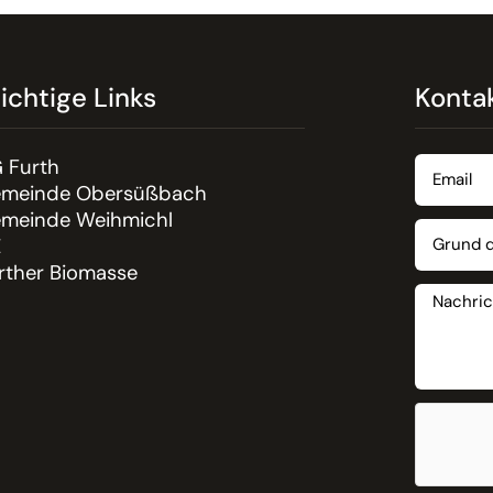
ichtige Links
Konta
 Furth
meinde Obersüßbach
meinde Weihmichl
E
rther Biomasse