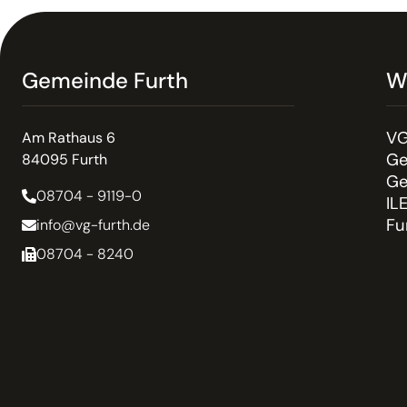
Gemeinde Furth
W
VG
Am Rathaus 6
Ge
84095 Furth
Ge
08704 - 9119-0
IL
Fu
info@vg-furth.de
08704 - 8240