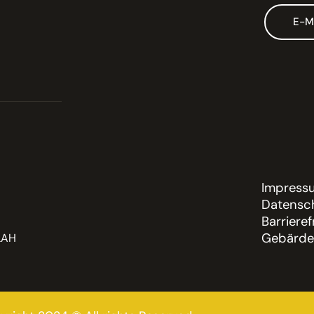
E-M
Impress
Datensch
Barrieref
Gebärde
LAH