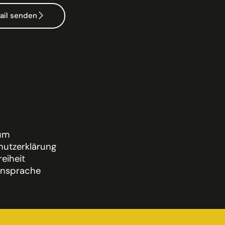
ail senden
um
utzerklärung
reiheit
nsprache