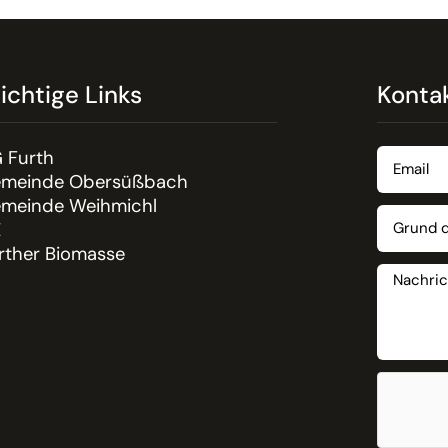
ichtige Links
Konta
 Furth
meinde Obersüßbach
meinde Weihmichl
E
rther Biomasse