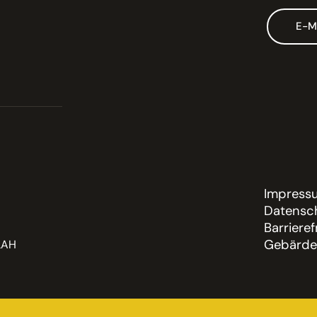
E-M
Impress
Datensch
Barrieref
Gebärde
LAH