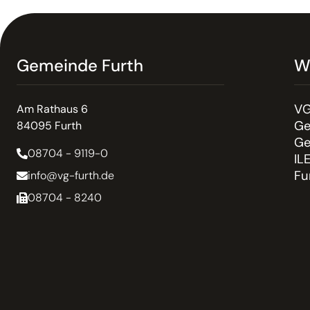
Gemeinde Furth
W
VG
Am Rathaus 6
Ge
84095 Furth
Ge
08704 - 9119-0
IL
Fu
info@vg-furth.de
08704 - 8240