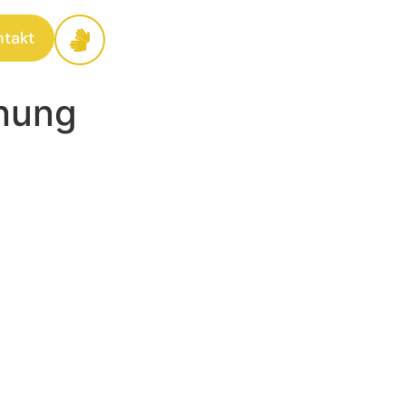
ntakt
anung