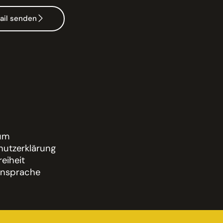
ail senden
um
utzerklärung
reiheit
nsprache