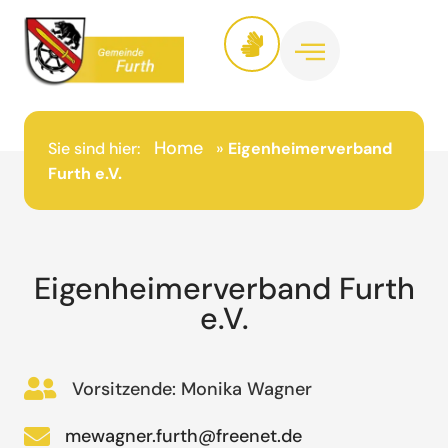
Home
Sie sind hier:
»
Eigenheimerverband
Furth e.V.
Eigenheimerverband Furth
e.V.
Vorsitzende: Monika Wagner
mewagner.furth@freenet.de